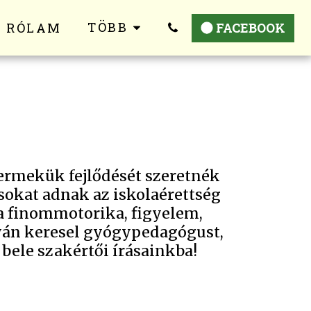
TÖBB
RÓLAM
FACEBOOK
rmekük fejlődését szeretnék 
okat adnak az iskolaérettség 
a finommotorika, figyelem, 
yán keresel gyógypedagógust, 
s bele szakértői írásainkba!