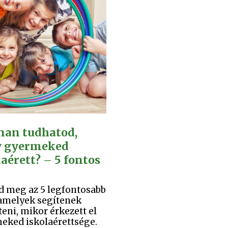
an tudhatod,
y gyermeked
laérett? – 5 fontos
d meg az 5 legfontosabb
 amelyek segítenek
eni, mikor érkezett el
eked iskolaérettsége.