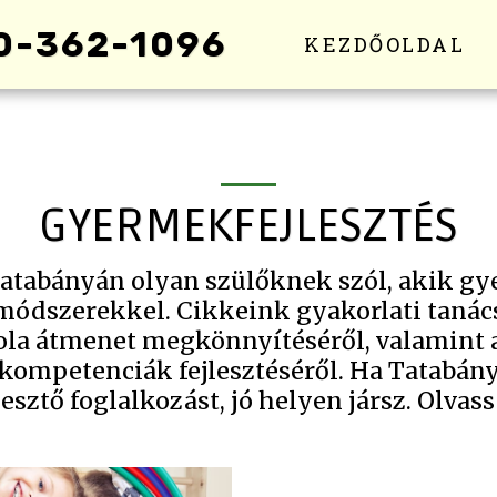
0-362-1096
KEZDŐOLDAL
GYERMEKFEJLESZTÉS
tabányán olyan szülőknek szól, akik gye
módszerekkel. Cikkeink gyakorlati tanács
kola átmenet megkönnyítéséről, valamint 
 kompetenciák fejlesztéséről. Ha Tatabán
esztő foglalkozást, jó helyen jársz. Olvas