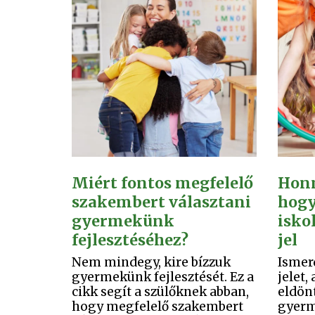
Miért fontos megfelelő
Honn
szakembert választani
hog
gyermekünk
isko
fejlesztéséhez?
jel
Nem mindegy, kire bízzuk
Ismer
gyermekünk fejlesztését. Ez a
jelet,
cikk segít a szülőknek abban,
eldönt
hogy megfelelő szakembert
gyerm