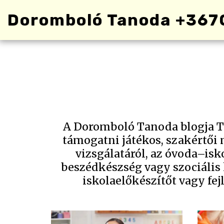
Doromboló Tanoda +367
A Doromboló Tanoda blogja Ta
támogatni játékos, szakértői 
vizsgálatáról, az óvoda–is
beszédkészség vagy szociális
iskolaelőkészítőt vagy fejl